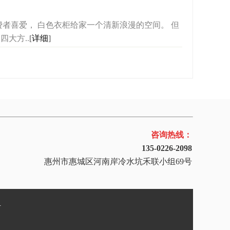
者喜爱， 白色衣柜给家一个清新浪漫的空间。 但
大方..
[
详细
]
咨询热线：
135-0226-2098
惠州市惠城区河南岸冷水坑禾联小组69号
号