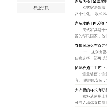
家居风格 | 全屋
欧式家居随着世界
行业资讯
及个性化。 欧式风
家装攻略 | 你必
美式家具是十七世
暂的移民国家，他
衣帽间怎么布置才合
一、规划出更衣室
任意选择，还可以加
护墙板施工工艺
20
测量墙面：测量墙
宜。 踢脚线安装：
大衣柜的样式有哪
衣柜从使用上划分
可嵌入墙体直接屋