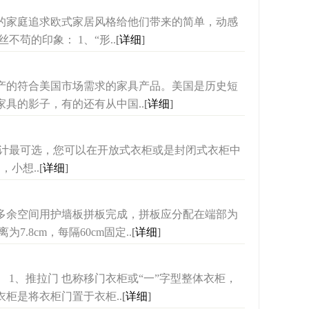
家庭追求欧式家居风格给他们带来的简单，动感
苟的印象： 1、“形..
[
详细
]
的符合美国市场需求的家具产品。美国是历史短
具的影子，有的还有从中国..
[
详细
]
设计最可选，您可以在开放式衣柜或是封闭式衣柜中
小想..
[
详细
]
余空间用护墙板拼板完成，拼板应分配在端部为
8cm，每隔60cm固定..
[
详细
]
、推拉门 也称移门衣柜或“一”字型整体衣柜，
柜是将衣柜门置于衣柜..
[
详细
]