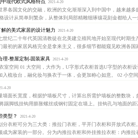
定制中现代欧式风格特点
2021-4-20
各国文化的交融，欧洲的文化渐渐深入到中国中，越来越多的
格设计从简单到繁杂，从整体到局部精雕细琢镶花刻金都给人一丝不
须了解的美式家居的设计魅力
2021-4-20
纪二十年代英国清教徒在北美建立殖民地开始至现代时期生产
们最初的家居风格完全是拿来主义，很多细节都能窥见欧洲各国家
理-整屋定制-固装家具
2021-4-20
空间 01 大空间，大作为，U字形式衣柜首选U字型的衣柜
入梳妆台，融化妆与换衣于一体，会更加称心如意。 02 小空间，
21-4-20
面长宽度，根据护墙板尺寸，计算出所需护墙板的整数块，多
将踢脚线挂钩用膨胀螺丝或钢钉固定在墙上。挂钩孔与地面的距离为7.
些类型？
2021-4-20
衣柜可分为三大类：推拉门衣柜，平开门衣柜和开放式衣柜。 1
顶成为家装的一部分。分为内推拉衣柜和外挂推拉衣柜：内推拉衣