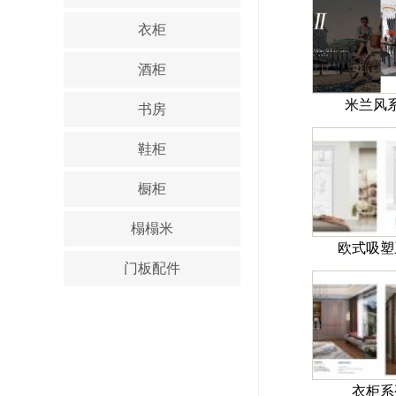
衣柜
酒柜
米兰风
书房
鞋柜
橱柜
榻榻米
欧式吸塑
门板配件
衣柜系