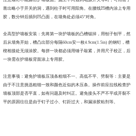
凿出略小于开关的洞，遇到柱子时可用阳角。在腰线凹槽内涂上专用
胶，数分钟后插到凹凸面，在墙角处必须45°对角。
全高型护墙板安装：先将第一块护墙板的凸槽锯掉，用刨子刨平，然
后从墙角开始，槽凸出部分每隔60cm安一枚4.9cm(1.5in) 的钢钉，槽
楔相接处无须涂胶。每拼一块都必须用锤子敲紧，并用尺子校正，后
一块需在护墙板背面涂上专用胶。
注意事项：避免护墙板压顶条粗细不一、高低不平、劈裂等：主要是
由于不注意挑选粗细一致和颜色近似的木压条。操作前应拉线检查护
墙板顶部是否平直，如有问题及时纠正。避免接头不严不平或开裂不
平的原因往往是由于钉子过小、钉距过大，和漏涂胶粘剂等。