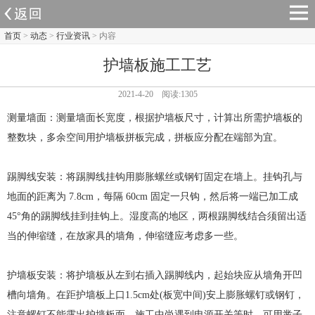
首页
>
动态
>
行业资讯
> 内容
护墙板施工工艺
2021-4-20 阅读:1305
测量墙面：测量墙面长宽度，根据护墙板尺寸，计算出所需护墙板的
整数块，多余空间用护墙板拼板完成，拼板应分配在端部为宜。
踢脚线安装：将踢脚线挂钩用膨胀螺丝或钢钉固定在墙上。挂钩孔与
地面的距离为 7.8cm，每隔 60cm 固定一只钩，然后将一端已加工成
45°角的踢脚线挂到挂钩上。湿度高的地区，两根踢脚线结合须留出适
当的伸缩缝，在放家具的墙角，伸缩缝应考虑多一些。
护墙板安装：将护墙板从左到右插入踢脚线内，起始块应从墙角开凹
槽向墙角。在距护墙板上口1.5cm处(板宽中间)安上膨胀螺钉或钢钉，
注意螺钉不能露出护墙板面。施工中尚遇到电源开关等时，可用凿子