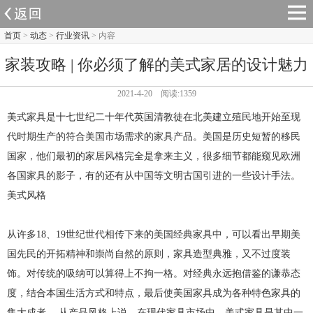
首页
>
动态
>
行业资讯
> 内容
家装攻略 | 你必须了解的美式家居的设计魅力
2021-4-20 阅读:1359
美式家具是十七世纪二十年代英国清教徒在北美建立殖民地开始至现
代时期生产的符合美国市场需求的家具产品。美国是历史短暂的移民
国家，他们最初的家居风格完全是拿来主义，很多细节都能窥见欧洲
各国家具的影子，有的还有从中国等文明古国引进的一些设计手法。
美式风格
从许多18、19世纪世代相传下来的美国经典家具中，可以看出早期美
国先民的开拓精神和崇尚自然的原则，家具造型典雅，又不过度装
饰。对传统的吸纳可以算得上不拘一格。对经典永远抱借鉴的谦恭态
度，结合本国生活方式和特点，最后使美国家具成为各种特色家具的
集大成者。 从产品风格上说，在现代家具市场中，美式家具是其中一